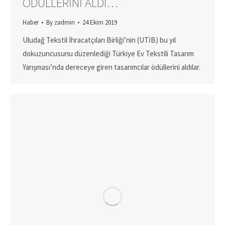
ÖDÜLLERINI ALDI…
Haber
By
zadmin
24 Ekim 2019
Uludağ Tekstil İhracatçıları Birliği’nin (UTİB) bu yıl
dokuzuncusunu düzenlediği Türkiye Ev Tekstili Tasarım
Yarışması’nda dereceye giren tasarımcılar ödüllerini aldılar.