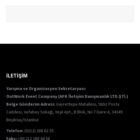
İLETİŞİM
Yarışma ve Organizasyon Sekretaryası:
OutWork Event Company (AFK İletişim Danışmanlık LTD.ŞTİ.)
Belge Gönderim Adresi:
Gayrettepe Mahallesi, Yıldız Posta
Caddesi, Vefabey Sokağı, Yeşil Apt., B Blok, No:7 Daire:4, 34349
Beşiktaş/İstanbul
Telefon:
(0212) 288 62 55
Faks:
+90 212 288 44 58