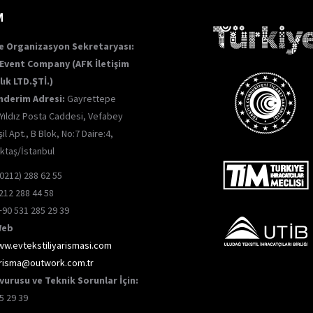
M
e Organizasyon Sekretaryası:
Event Company (AFK İletişim
ık LTD.ŞTİ.)
nderim Adresi:
Gayrettepe
 Yıldız Posta Caddesi, Vefabey
il Apt., B Blok, No:7 Daire:4,
ktaş/İstanbul
0212) 288 62 55
212 288 44 58
90 531 285 29 39
Web
w.evtekstiliyarismasi.com
risma@outwork.com.tr
vurusu ve Teknik Sorunlar İçin:
5 29 39