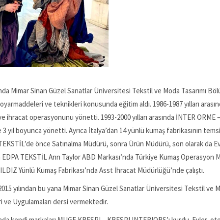
ında Mimar Sinan Güzel Sanatlar Üniversitesi Tekstil ve Moda Tasarımı Bö
boyarmaddeleri ve teknikleri konusunda eğitim aldı. 1986-1987 yılları arası
ve ihracat operasyonunu yönetti. 1993-2000 yılları arasında İNTER ORME – 
 3 yıl boyunca yönetti. Ayrıca İtalya’dan 14 yünlü kumaş fabrikasının temsilc
EKSTİL’de önce Satınalma Müdürü, sonra Ürün Müdürü, son olarak da Ev 
a EDPA TEKSTİL Ann Taylor ABD Markası’nda Türkiye Kumaş Operasyon Müd
LDIZ Yünlü Kumaş Fabrikası’nda Asst İhracat Müdürlüğü’nde çalıştı.
2015 yılından bu yana Mimar Sinan Güzel Sanatlar Üniversitesi Tekstil ve 
i ve Uygulamaları dersi vermektedir.
ında kendi markaları MUGE KRESPI – KRESPI INTERIORS’ı kurdu. Evler, otelle