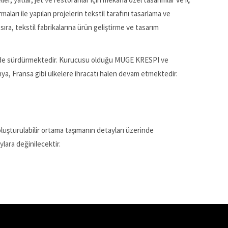
aları ile yapılan projelerin tekstil tarafını tasarlama ve
ra, tekstil fabrikalarına ürün geliştirme ve tasarım
kede de sürdürmektedir. Kurucusu olduğu MUGE KRESPI ve
nya, Fransa gibi ülkelere ihracatı halen devam etmektedir.
 oluşturulabilir ortama taşımanın detayları üzerinde
lara değinilecektir.