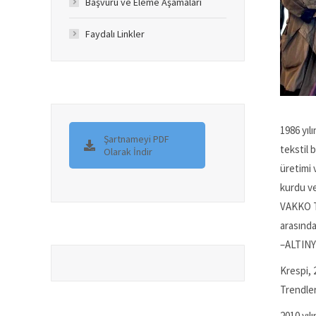
Başvuru ve Eleme Aşamaları
Faydalı Linkler
1986 yıl
Şartnameyi PDF
tekstil 
Olarak İndir
üretimi 
kurdu ve
VAKKO T
arasınd
–ALTINYI
Krespi, 
Trendler
2010 yıl