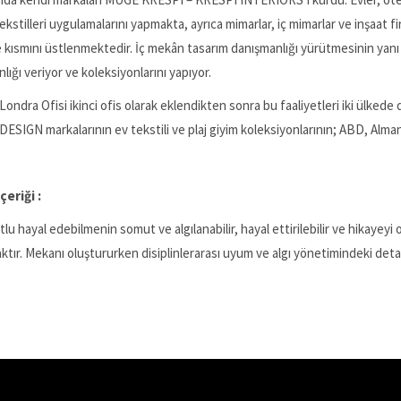
kstilleri uygulamalarını yapmakta, ayrıca mimarlar, iç mimarlar ve inşaat firm
 kısmını üstlenmektedir. İç mekân tasarım danışmanlığı yürütmesinin yanı sı
lığı veriyor ve koleksiyonlarını yapıyor.
Londra Ofisi ikinci ofis olarak eklendikten sonra bu faaliyetleri iki ül
ESIGN markalarının ev tekstili ve plaj giyim koleksiyonlarının; ABD, Alma
çeriği :
lu hayal edebilmenin somut ve algılanabilir, hayal ettirilebilir ve hikayeyi
ktır. Mekanı oluştururken disiplinlerarası uyum ve algı yönetimindeki detay