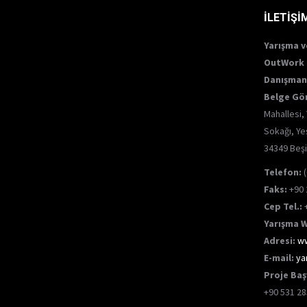
İLETİŞİ
Yarışma v
OutWork 
Danışmanl
Belge Gö
Mahallesi,
Sokağı, Yeş
34349 Beşi
Telefon:
(
Faks:
+90 
Cep Tel.:
+
Yarışma 
Adresi:
ww
E-mail:
ya
Proje Baş
+90 531 28