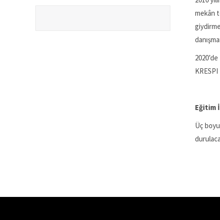
mekân te
giydirme
danışman
2020’de 
KRESPI D
Eğitim İ
Üç boyut
durulaca