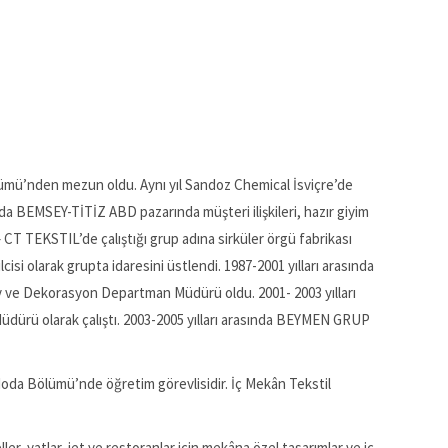
lümü’nden mezun oldu. Aynı yıl Sandoz Chemical İsviçre’de
nda BEMSEY-TİTİZ ABD pazarında müşteri ilişkileri, hazır giyim
CT TEKSTIL’de çalıştığı grup adına sirküler örgü fabrikası
isi olarak grupta idaresini üstlendi. 1987-2001 yılları arasında
ve Dekorasyon Departman Müdürü oldu. 2001- 2003 yılları
ürü olarak çalıştı. 2003-2005 yılları arasında BEYMEN GRUP
Moda Bölümü’nde öğretim görevlisidir. İç Mekân Tekstil
r, yatlar, jet ve restoranlar için mekâna özel tasarımlar ve iç